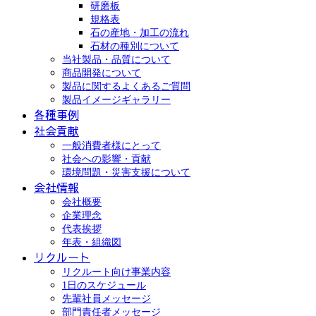
研磨板
規格表
石の産地・加工の流れ
石材の種別について
当社製品・品質について
商品開発について
製品に関するよくあるご質問
製品イメージギャラリー
各種事例
社会貢献
一般消費者様にとって
社会への影響・貢献
環境問題・災害支援について
会社情報
会社概要
企業理念
代表挨拶
年表・組織図
リクルート
リクルート向け事業内容
1日のスケジュール
先輩社員メッセージ
部門責任者メッセージ