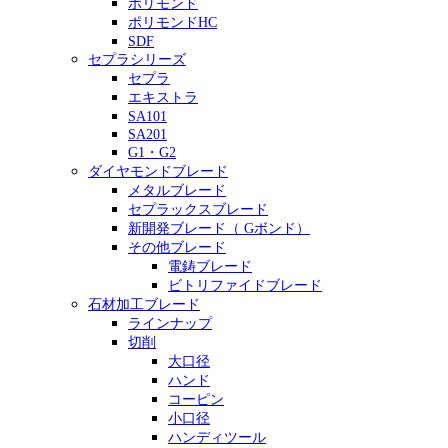
ポリモンド
ポリモンドHC
SDF
セプラシリーズ
セプラ
エキストラ
SA101
SA201
G1・G2
ダイヤモンドブレード
メタルブレード
セプラックスブレード
新開発ブレード（ Gボンド）
その他ブレード
電鋳ブレード
ビトリファイドブレード
石材加工ブレード
ラインナップ
切削
大口径
ハンド
コーピン
小口径
ハンディツール