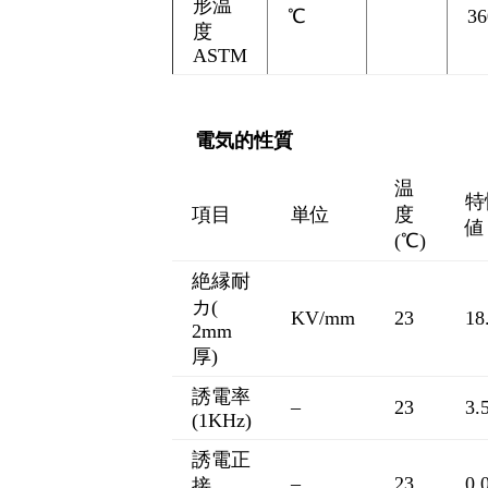
形温
℃
36
度
ASTM
電気的性質
温
特
項目
単位
度
値
(℃)
絶縁耐
カ(
KV/mm
23
18
2mm
厚)
誘電率
–
23
3.
(1KHz)
誘電正
–
23
0.
接