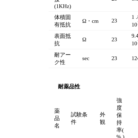
(1KHz)
1 .
体積固
23
Ω・cm
有抵抗
10
9.
表面抵
Ω
23
抗
10
耐アー
sec
23
12
ク性
耐薬品性
強
度
薬
試験条
外
保
品
件
観
持
名
率(
% )