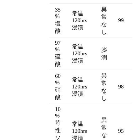
異
35
常温
%
常
120hrs
99
塩
な
浸漬
酸
し
97
常温
%
膨
120hrs
硫
潤
浸漬
酸
異
60
常温
%
常
120hrs
98
硝
な
浸漬
酸
し
10
%
異
苛
常温
常
性
120hrs
95
な
ソ
浸漬