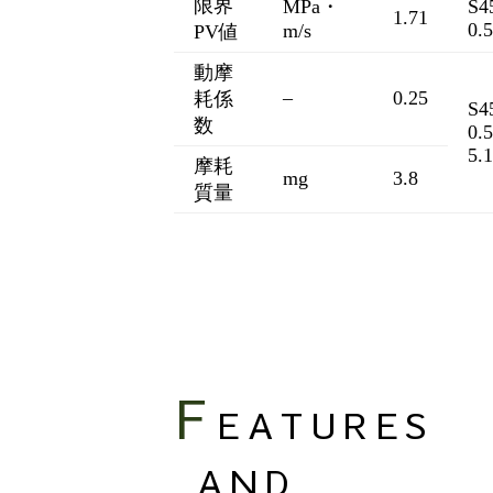
限界
MPa・
S4
1.71
0.
m/s
PV値
動摩
–
0.25
耗係
S4
数
0.
5.
摩耗
mg
3.8
質量
F
EATURES
AND