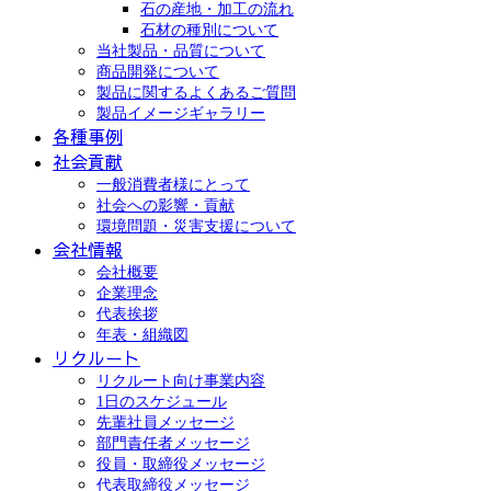
石の産地・加工の流れ
石材の種別について
当社製品・品質について
商品開発について
製品に関するよくあるご質問
製品イメージギャラリー
各種事例
社会貢献
一般消費者様にとって
社会への影響・貢献
環境問題・災害支援について
会社情報
会社概要
企業理念
代表挨拶
年表・組織図
リクルート
リクルート向け事業内容
1日のスケジュール
先輩社員メッセージ
部門責任者メッセージ
役員・取締役メッセージ
代表取締役メッセージ