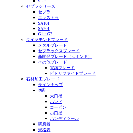
SDF
セプラシリーズ
セプラ
エキストラ
SA101
SA201
G1・G2
ダイヤモンドブレード
メタルブレード
セプラックスブレード
新開発ブレード（ Gボンド）
その他ブレード
電鋳ブレード
ビトリファイドブレード
石材加工ブレード
ラインナップ
切削
大口径
ハンド
コーピン
小口径
ハンディツール
研磨板
規格表