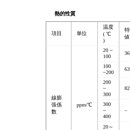
熱的性質
温度
特
項目
単位
( ℃
値
)
20 ~
36
100
100
63
~200
200
~
82
300
線膨
300
張係
ppm/℃
~
–
数
400
20～