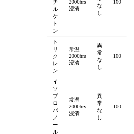
2000hrs
100
チ
な
浸漬
ル
し
ケ
ト
ン
ト
異
リ
常温
常
2000hrs
100
ク
な
浸漬
レ
し
ン
イ
ソ
プ
異
常温
ロ
常
2000hrs
100
パ
な
浸漬
ノ
し
ー
ル