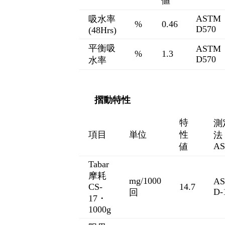
値
AST
吸水率
%
0.46
D570
(48Hrs)
平衡吸
AST
%
1.3
D570
水率
摺動特性
特
測
項目
単位
性
法
A
値
Tabar
摩耗
mg/1000
A
CS-
14.7
D-
回
17・
1000g