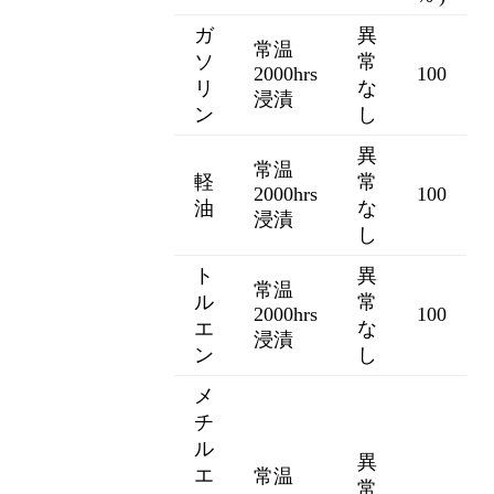
ガ
異
常温
ソ
常
2000hrs
100
リ
な
浸漬
ン
し
異
常温
軽
常
2000hrs
100
油
な
浸漬
し
ト
異
常温
ル
常
2000hrs
100
エ
な
浸漬
ン
し
メ
チ
ル
異
エ
常温
常