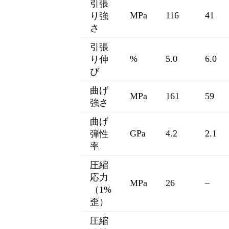
引張
MPa
116
41
り強
さ
引張
%
5.0
6.0
り伸
び
曲げ
MPa
161
59
強さ
曲げ
GPa
4.2
2.1
弾性
率
圧縮
応力
MPa
26
–
（1%
歪）
圧縮