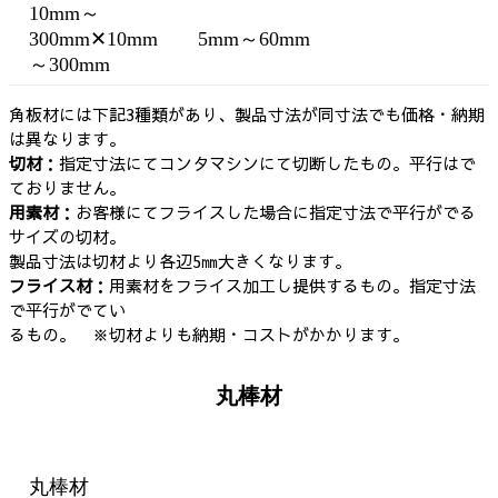
10mm～
300mm✕10mm
5mm～60mm
～300mm
角板材には下記3種類があり、製品寸法が同寸法でも価格・納期
は
異なります。
切材
：指定寸法にてコンタマシンにて切断したもの。平行はで
てお
りません。
用素材
：お客様にてフライスした場合に指定寸法で平行がでる
サイ
ズの切材。
製品寸法は切材より各辺5㎜大きくなります。
フライス材
：用素材をフライス加工し提供するもの。指定寸法
で平
行がでてい
るもの。 ※切材よりも納期・コストがかかります。
丸棒材
丸棒材