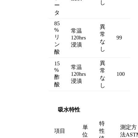
し
ー
タ
85
異
%
常温
常
リ
120hrs
99
な
ン
浸漬
し
酸
異
15
常温
%
常
120hrs
100
酢
な
浸漬
酸
し
吸水特性
特
単
測定方
項目
性
位
法AST