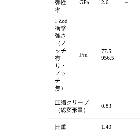
GPa
2.6
–
弾性
率
I Zod
衝撃
強さ
（ノ
ッチ
77.5
J/m
–
956.5
有
り・
ノッ
チ
無）
圧縮クリープ
0.83
（総変形量）
1.40
比重