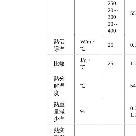
250
20～
55
300
20～
400
熱伝
W/m・
25
0.
導率
℃
J/g・
25
1.
比熱
℃
熱分
54
解温
℃
度
熱重
0.
%
量減
1.
少率
熱変