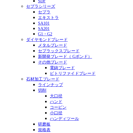
SDF
セプラシリーズ
セプラ
エキストラ
SA101
SA201
G1・G2
ダイヤモンドブレード
メタルブレード
セプラックスブレード
新開発ブレード（ Gボンド）
その他ブレード
電鋳ブレード
ビトリファイドブレード
石材加工ブレード
ラインナップ
切削
大口径
ハンド
コーピン
小口径
ハンディツール
研磨板
規格表