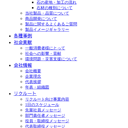
石の産地・加工の流れ
石材の種別について
当社製品・品質について
商品開発について
製品に関するよくあるご質問
製品イメージギャラリー
各種事例
社会貢献
一般消費者様にとって
社会への影響・貢献
環境問題・災害支援について
会社情報
会社概要
企業理念
代表挨拶
年表・組織図
リクルート
リクルート向け事業内容
1日のスケジュール
先輩社員メッセージ
部門責任者メッセージ
役員・取締役メッセージ
代表取締役メッセージ