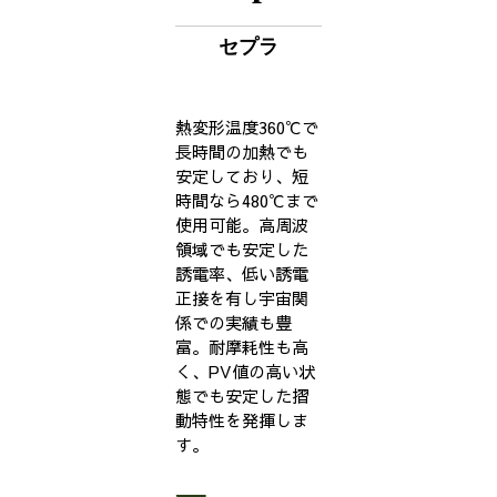
セプラ
熱変形温度360℃で
長時間の加熱でも
安定しており、短
時間なら480℃まで
使用可能。高周波
領域でも安定した
誘電率、低い誘電
正接を有し宇宙関
係での実績も豊
富。耐摩耗性も高
く、PV値の高い状
態でも安定した摺
動特性を発揮しま
す。