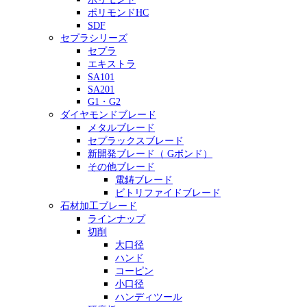
ポリモンドHC
SDF
セプラシリーズ
セプラ
エキストラ
SA101
SA201
G1・G2
ダイヤモンドブレード
メタルブレード
セプラックスブレード
新開発ブレード（ Gボンド）
その他ブレード
電鋳ブレード
ビトリファイドブレード
石材加工ブレード
ラインナップ
切削
大口径
ハンド
コーピン
小口径
ハンディツール