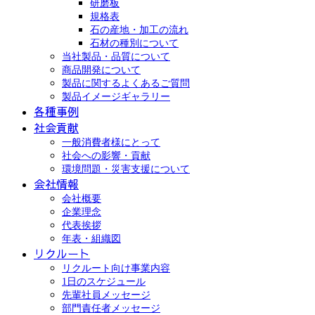
研磨板
規格表
石の産地・加工の流れ
石材の種別について
当社製品・品質について
商品開発について
製品に関するよくあるご質問
製品イメージギャラリー
各種事例
社会貢献
一般消費者様にとって
社会への影響・貢献
環境問題・災害支援について
会社情報
会社概要
企業理念
代表挨拶
年表・組織図
リクルート
リクルート向け事業内容
1日のスケジュール
先輩社員メッセージ
部門責任者メッセージ