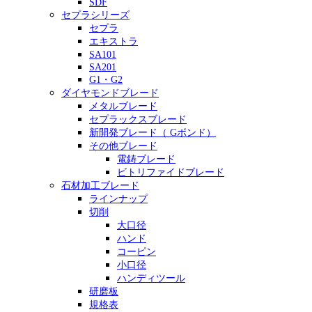
SDF
セプラシリーズ
セプラ
エキストラ
SA101
SA201
G1・G2
ダイヤモンドブレード
メタルブレード
セプラックスブレード
新開発ブレード（ Gボンド）
その他ブレード
電鋳ブレード
ビトリファイドブレード
石材加工ブレード
ラインナップ
切削
大口径
ハンド
コーピン
小口径
ハンディツール
研磨板
規格表