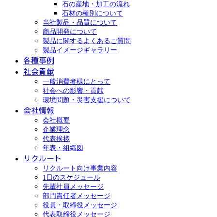
石の産地・加工の流れ
石材の種別について
当社製品・品質について
商品開発について
製品に関するよくあるご質問
製品イメージギャラリー
各種事例
社会貢献
一般消費者様にとって
社会への影響・貢献
環境問題・災害支援について
会社情報
会社概要
企業理念
代表挨拶
年表・組織図
リクルート
リクルート向け事業内容
1日のスケジュール
先輩社員メッセージ
部門責任者メッセージ
役員・取締役メッセージ
代表取締役メッセージ